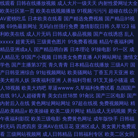
线观看
日韩在线播放视频
成人大片一级天天
内射性爱网址大全
欧美社区第一页
欧美在线视频播放
91视频污污污
超碰在线公开
AV蜜桃吃瓜
日本欧美在线看
国产精选免费视频
国产精品91视
频
69热最新网址
无码白丝强行免费
激情影院日韩
久草123
福
利欧美在线
成人片无码
日韩成人极品视频
国产在线诱惑
乱人
xxxxx
超黄无码
三级黄色图片
91免费看视频
精品午夜福利网
精品亚洲成a人
国产精品萌白酱
日本理论
91操电影
91一区
成
人精品无
91国产小视频
日韩美女免费直播
A片网站网址
激情文
学色
国产主播第37页
青久青青
日本精品在线播放
三级A片
国
产日韩亚洲综合
91短视频网站
欧美骚网站
丁香五月天亚洲
欧
美大粗吊人妖
深夜福利亚洲
人兽福利导航
91叉叉操小骚逼
成
人18视频
欧美大鸡吧
草逼wwww
久草福利免费试看
岛国国产
在线
91人人超碰青青
美女白丝18禁
91肏比
国产三区电影
国产
内射后入在线
黄色网址网站网址
97超在线视
免费视频网站
精
品欧美精品v
欧美操碰
欧美二级片网址
精品成人无码视频
男女
午夜福利影院
欧美三级电影
免费黄色网址
成年版快手
日韩福
利无码
四虎四房
亚洲AV在线豆花
亚洲区成人
美女黄片免费观
看
三级网站视频网
成人日韩精品
日韩福利专区
欧美二区女同