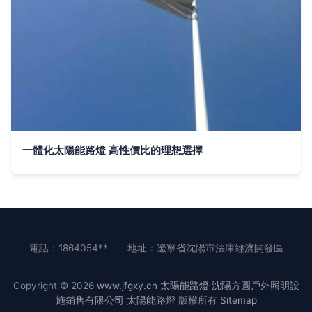
一體化太陽能路燈 高性價比的理想選擇
電話：1864054**
地址：遼寧省沈陽市法庫經濟開發區
Copyright © 2026
www.jfgxy.cn
太陽能路燈
沈陽方圓戶外照明設
施銷售有限公司
太陽能路燈
版權所有
Sitemap