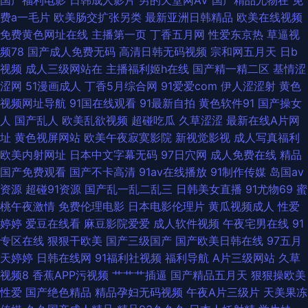
国产福利电影
日韩成人影片
男的天堂网AV
国产精品尤物在
免
费a一毛片
欧美肠交扩张另类
最新亚洲日韩精品
欧美在线视频
子在线 超碰这里只有精品 麻豆avtt99 婷婷六月海角社区 91美女在线 超碰官
免费黄色网址在线
主播第一页
丁香五月网
性爱东京热
草逼视
频78
国产成人免费无码
高清日韩无码视频
宗和网五月天
日b
网 国产线路一区进入 免费91网站 色悠悠香蕉 91抖淫 超碰人人91 黄色短片
视频
成人三级网站在
主播福利姬h在线
国产精一精二区
基情涩
涩网
51漫画成人
丁香5月综合网
91爱爱com
伊人涩涩射
黄色
免费 超碰91社区 玖玖爽A 午夜剧场超碰 91五月天超碰 福利合集92午夜 麻豆
视频网址导航
91国在线观看
91最新自拍
黄色软件91
国产操女
人
国产乱人
欧美乱欲视频
超碰吃瓜
久草涩涩
最新在线A片网
传媒吴梦梦 日韩色色图 亚洲欧洲日产AV avav亚洲 国产传媒合集 欧美怡红
址
黄色视屏网站
欧美午夜寂寞影院
新视觉影视
成人写真福利
欧美内射网址
日本中文字幕无码
97日穴网
成人免费在线
精品
院五区 影音先锋精东影业 俺来也俺去夜
国产免费观看
国产不卡高清
91av在线播放
91制作传媒
岛国av
资源
超碰91资源
国产乱一乱二乱三
日韩美女直播
91尤物69
蜜
桃午夜激情
免费伦理电影
日本电影伦理片
黄瓜视频成人
性爱
婷婷
爱豆在线看
麻豆影院爱爱
成人软件视频
午夜宅男在线
91
专区在线
狠狠干欧美
国产三级国产
国产欧美日韩在线
97五月
天婷婷
日韩在线网
91福利社视频
福利导航
A片三级网站
久草
视频8
香蕉APP污视频
艹艹艹插逼
国产精品五月天
狠狠操欧美
性爱
国产绝色精品
精品孕妇无码视频
午夜A片三级片
天美果冻