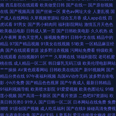
频
西瓜影院在线观看
欧美做受日韩
国产在线一
国产原创视频
狼友AV 91处女 97狼友基地 av天堂色影 大香蕉AV导航网 精品国产乱 老司机
在线
国产视频高清
国产丝袜一区
黄色av网址大全
人妻乱视
国
产成人在线网站
久草视频资源站
综合五月香
成人app在线
四
午夜性大片 免费网站黄 日本色熟女 少妇自蔚 午夜福利姬 18欧美午夜网站
虎试看
91男女
国产男小鲜肉同
福利影院网站
激情五月天色色
欧美极品电影
日韩成人第一页
国产日韩欧美电影
久久机热
成
91丝袜插麻豆 东京热人人肏 青青草超碰 午夜福利激情网 亚洲影院麻豆 91爱
人午夜网
黄色天堂男人
操视频免费91
日韩中文在线
精品中的
精品
97国产精品视频
91美女在线视频
51欧美
一区精品麻豆经
啪 AV片在线观看 成人深夜福利导航 国产91丝袜 狠狠撸网址 久久夜大香蕉
典
国产在线观看资源
波多野洁衣视频
污网站免费看
特级欧美
在线观看
自拍视频91
91艹艹
久草网在线
18福利影院
老司机蜜
日本性交 微拍92 亚洲瑟图欧美 91免费视频资源 AV欧亚风情 岛国VA 韩国三
桃在线
成人精品一区二区
韩日爆乳无码三级
欧美伦理电影网站
艹艹操操
AV黄色观看网站
日韩欧美在线国产
新91视频网
国产
级黄色片 老司机深夜影院 欧美性感AA视频 日韩无码影视城 亚州色片 91成
精品分类在线
97午夜福利视频
岛国AV动作无码
波多野吉依电
影
小h片免费
国产精品色色视屏
国产午夜成人
最新日韩精品
人视频 91在线视频免费 俺去也激情综合网 国产伪娘91 另类理论影视 人摸人
91福利视频导航
欧美喷水影院
91爱爱视频
欧美色图论坛
91榴
莲小视频
国产高清一卡新区
国产看片资源
二色吧97资源站
欧
人超碰日本 熟女久草 午夜影院美女 91视频观看 AV天堂东京热 成人三级黄色
美日韩另类0
91华人
国产日韩一区二区
日本网站在线免费
免费
潮喷
91原创国产视频
成人吃瓜福利
国产在线9
操碰高清免费视
网 国产精品女人乱轮 久久丁香五月 欧美综合另类 三级片精品在线 五月婷色
频
午夜电影全集
国产AV无码
人妻系列
爱豆传媒倩女幽魂
超清