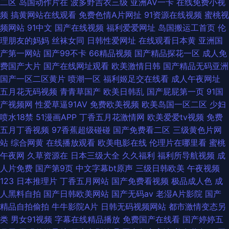
二区
岛国动作片在
波多野吉衣三级
亚洲AV一卡
在线免费小视
频
搞黄网站在线观看
免费色情A片网扯
91资源在线视频
蜜桃视
频网站
91中文
国产在线视频
福利爱爱网址
岛国搬运工首页
伦
理朋友的妈妈
丝袜女同
日韩性爱网址
在线观看日本黄
亚洲国
产第一网站
国产99不卡
66精品视频
国产精品探花一区
成人免
费国产大片
国产在线网址观看
欧美激情日韩
国产精品无码亚洲
国产一区二区黄片
喷潮一区
福利姬足交在线看
成人午夜网址
五月花无码视频
青青草国产
欧美日韩乱
国产屁屁第一页
91国
产视频网
性爱草逼91AV
免费欧美视频
欧美岛国一区二区
少妇
喷水18禁
51漫画APP
丁香五月花激情网
欧美爱爱tv视频
免费
五月丁香视频
97香蕉超级碰碰
国产免费看二区
三级黄色片网
站
综合网黄
在线播放观看
欧美电影在线
伦理片在哪里看
蜜桃
午夜网
久草资源在
日本三级大全
久久福利
福利所导航视频
成
人片免费
国产第9页
中文字幕bt原声
三级日韩欧美
午夜视频
123
日本推理片
丁香五月网站
国产免费看视频
极品成人色
成
人黑料自拍
国产日韩欧美网站
国产无码av
老湿A片影院
国产
精品自拍偷拍
牛牛影院A片
日韩无码视频网站
都市激情变态另
类
男女91视频
字幕在线精品播放
免费国产在线看
国产婷婷五