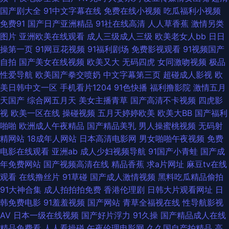
国产剧大全
91中文字幕在线
免费在线小视频
吃瓜福利小视频
欲 伊人久肏 91视频登陆 av涩涩 成人性交 韩国av久久 久草资源福利站3 日
免费91
国产日产亚洲精品
91社在线高清
人人草香蕉
激情另类
图片
亚洲欧美在线观看
成人三级成人三级
欧美老女人bb
日日
韩精品福利网址 性爱福利网 91黄瓜视频 人妻另类 日本a片级播放 亚洲黄色
操第一页
91网豆花视频
91福利剧场
免费影视观看
91视频国产
自拍
国产美女在线视频
欧美又大
无码四虎
女同激吻视频
极品
大片网站 97午夜影院 福利内射官网 久久国产精品在线 人人插日日插 无码导
性爱导航
欧美国产拳交喷奶
中文字幕第三页
超碰成人影视
欧
美日韩中文一区
手机看片1204
91色快播
福利撸影院
激情五月
航 69AV影院 91在线色情电影 超碰性交片 国产h片在线下载 黄色网入口站黄
天国产
综合网五月天
美女主播青草
国产高清不卡视频
四虎影
视
欧美一区在线
操碰视频
五月天婷婷欧美
欧美大BB
国产福利
色 免费看片5h 日本韩国操逼 天天干人人干 91www视频 www春色国产 国
啪啪
欧洲成人午夜精品
国产精品美乳
男人操蜜桃视频
无码射
精网站
18成年人网站
日本高清电影网
男女啪啪午夜视频
免费
产密臀久久 久久综合15P 青草午夜影院 无码av网址 影音先锋精东影业 91网
电影在线观看
亚洲ab
成人少妇视频导航
91国产小青蛙
国产成
年免费网站
国产视频高清在线
精品香蕉
求a片网址
麻豆tv在线
视频 爱豆传媒黄 国外变态另类网站 美女被插网站 人妖操女 午夜激情导航 91
观看
在线撸丝片
91草碰
国产成人激情视频
黑料吃瓜精品偷拍
91大神合集
成人拍拍拍免费
香港伦理剧
日韩大片观看网址
日
人妻精 俺去也激情文学 国产精品啪啪啪 久久超碰青 欧美性爱伊人 深夜福利
韩免费电影
91羞羞视频
国产网站
青草全福视在线
性导航影视
AV
日本一级在线视频
国产好片浮力
91久操
国产精品成人在线
导航在线 91操白丝 AV五码电影 国产精精 九九这里都是精品 欧美性色A 天天
精品免费看
人人看操碰
午夜伦理电影网
久久国自产拍精品
高