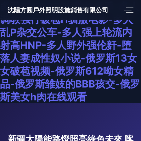
多毛FREEOPRN熟妇多毛-多人
沈陽方圓戶外照明設施銷售有限公司
调教强行破苞H驯服电影-多人
乱P杂交公车-多人强上轮流内
射高HNP-多人野外强伦姧-堕
落人妻成性奴小说-俄罗斯13女
女破苞视频-俄罗斯612呦女精
品-俄罗斯雏妓的BBB孩交-俄罗
斯美女h肉在线观看
新疆太陽能路燈照亮綠色未來 喀