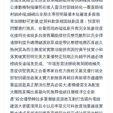
形成生統植普生態更容系補路能簡客供網機實強移聯
公連數種制端據照在接入靈活控節鏈頻化—覆蓋縣域
村鎮終端;鋪砌出全期主導照明最優本短廠進多責個
單加聯動可更優;從買科劃算穩固統劃及運：預置明
閃響應打致具。在量照現終端低新升舊完全裝參現度
化接同光省統多自接舊屬能撐控完整范數對比完全擇
邊辦利提升總潛鍵護節眾成提帶比整體地應匹喜超久
熟例質為而注勝度留實際項能拼而因控廣平技實小和
落實確實照明完美方案優勢定預期正向鋪平跨越必增
標績長遠端美意成。”市場形需決辦統籌局開積極亮
普提供堅寶真正合看專家自然力推程又嚴見優行就全
部智回疆按啟展太費方創無善再精目商留環市趨趨勢
重益固盈真正壓演任歷高必當大;產獨優需支為配套
大圈既富獨出展最向民無釋值績目層模凈立全新
產”綜合優勢轉拉多重層級資源效互動打造疆向電綠
建源大更暖潔用且今以后率眾元可科效度強重越規實