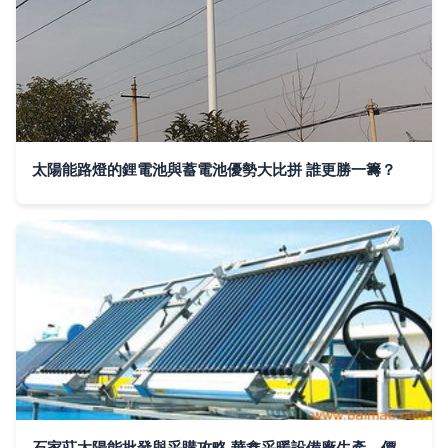
太陽能路燈的鋰電池與蓄電池優勢大比拼 誰更勝一籌？
石家莊太陽能批發與采購攻略 華鑫采暖設備廠生產、價格與安裝要點