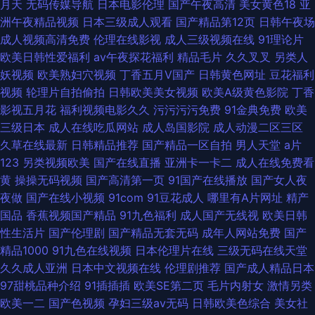
月天
无码传媒导航
日本电影伦理
国产午夜高清
美女黄色18
亚
洲午夜精品视频
日本三级成人观看
国产精品第12页
日韩午夜场
成人视频高清免费
伦理在线影视
成人三级视频在线
91理论片
欧美日韩性爱福利
av午夜探花福利
精品毛片
久久叉叉
另类人
妖视频
欧美熟妇穴视频
丁香五月V国产
日韩黄色网址
豆花福利
视频
轮理片自拍偷拍
日韩欧美美女视频
欧美A级黄色影院
丁香
影视五月花
福利视频电影久久
污污污污免费
91金典免费
欧美
三级日本
成人在线吃瓜网站
成人岛国影院
成人动漫二区三区
久草在线最新
日韩精品推荐
国产精品一区自拍
男人天堂
a片
123
另类视频欧美
国产在线直播
亚洲卡一卡二
成人在线免费看
黄
操操无码视频
国产高清第一页
91国产在线播放
国产女人夜
夜做
国产在线小视频
91com
91豆花成人
哪里有A片网址
精产
国品
香蕉视频国产精品
91九色福利
成人国产无线视
欧美日韩
性生活片
国产伦理剧
国产精品无套无码
成年人网站免费
国产
精品1000
91九色在线视频
日本伦理片在线
三级无码在线天堂
久久成人亚洲
日本中文视频在线
伦理剧推荐
国产成人精品日本
97甜桃品种介绍
91插插插
欧美SE第二页
毛片内射女
激情另类
欧美一二
国产色视频
孕妇三级av无码
日韩欧美色综合
美女社