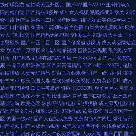
级伦理免费
偷怕欧美亚州图片
国产AV国产AV
97亚洲精华液
丝袜野结衣 亚洲日韩素人不卡 在线奇米666 91叉叉 91视频在线导航 操逼导
国内精自线
国产精品3级片
成年女人视频
狠狠撸亚洲欧美
91操
碰在线
国产高清精品二区
国产欧美在线视频
欧美色综合网
91
航 国产三级素人 91视频网站网址 俺来也导航 欧美高清色图 97欧美理论件
国产自拍偷拍
香蕉911
花蝴蝶看片免费
白丝美女免费网站
欧美
女人与动物交
国产精品无码电影
91插插库
97超碰大香蕉
户外
国产美女 91九色123区 狼友青草园 日本Aⅴ在线观看 色图另类欧美 亚洲av网
自慰影院
国产一区二区二区
国产偷窥盗摄视频
成人动漫网站观
看
欧美第一页夜夜
91成人精品视频
蜜桃爱爱视频
乱伦熟女五
子 91极品反差九色 97超碰人人搞 AV黃色 大香蕉伊人毛 福利站av 国产3p网
月天
91香蕉视
福利在线视频直播
一区xxxxx
岛国大片免费视
频
一道日本亚洲香蕉
国产91高清精品
国产一区二区福利
伦理
福利社区爱爱 另类欧美黄站 欧美91 女同在线观看 五月福利社区 福利嫂导航
在线播放
人妻无码精品
91自拍在线观看
国产一级片内射
夜夜
骑青青草
欧美色图人妻
在线免费欧美视频
免费黄色毛片
成人
久久潮久久添 欧美涩涩导航 人人草天天干 日本中文字幕成人 亚洲色图传媒
精品无码视频
欧美午夜极品
性欧美ⅩⅩⅩⅩ乱
欧美色色六月天
91
影视网
午夜伦不卡
加勒比性爱网
青草国产在线视频
亚洲国产
3级片视频 91后入jk 97人人上超碰 97視頻 av资源总站 福利1区 国产一起色
精品导航
欧美色淫
波多野结依电影
91狠狠撸
成人深夜电影
精
品国产美女剃毛
加勒比熟女
91碰在线
欧美裸模
萌白酱国产一
激情综合网淫淫网 欧美另类视频 欧美性爱天天网 人妖自慰网址 日韩欧美撸
区
美国一级AV
国产人在线成免费
免费黄色A片网址
微拍福利
国产视频
国产人成无码视频
国产原创区色花堂
在线免费黄A片
啊撸 四虎激情 午夜1区2区 亚洲老司机AV 91aV免费视频 91素人草草影院 99
久草福利
乱伦家庭
成人午夜免费视频
人妖射精
国产屁屁
国产