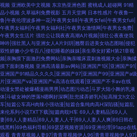
视频
亚洲欧美中文视频
东京热亚洲色图
蜜桃成人超碰网
91精
品小视频
久草福利免费视影
五月天堂网
日本性感片
午夜鲁一
鲁|午夜伦理波多神一花|午夜男女88|午夜男女feli|午夜男女fuli|
午夜男女福利|午夜男女福利社|午夜男女激情网|午夜男女免费|
午夜男女生活片
强壮公让我夜夜高潮A片视频|强壮公夜夜使我
呻吟|强壮黑人与亚洲女人A片刘玥|翘臀后进美女动态图啪|侵犯
双性娇嫩小少爷百八|侵犯睡着的妺妺|亲生乖女好紧H第21章视
频|亲胸摸下面激烈免费网站|亲胸亲嘴床震刺激视频大全|亲胸揉
摸下面刺激视频
亚洲高清最新av网站|亚洲国产1区|亚洲国产91|
亚洲国产91精品久久久久|亚洲国产97|亚洲国产99|亚洲国产a级
片|亚洲国产va|亚洲国产v高清在线观看|亚洲国产不卡av在线
动漫女禁处被爆桶漫画男男|动态图污动态|斗罗大陆小舞的乳液
体|斗破女神的堕落h嗯啊好深啊|肚兜揉弄娇乳h|短高辣文h文公
车|短篇公车高H肉辣小强动漫|短篇合集纯肉高H深陷骚|短篇乱
来伦系列小说TXT下载|短篇肉耽H车
69人人妻精品|69人人
妻|69人人妻精品|69人人妻人人干|69人人妻人人爽|69日韩在
线黑料|69色福利导航|69瑟瑟视频资源|69亚洲伦理|91app在线
观看
青青草视频人妻97|青青草视频伊人96|青青草视频伊人97|