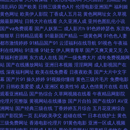
清乱码0
国产欧美
日韩三级黄色A片
伦理电影亚洲国产
福利姬
操WWW 尤物情趣久草 91呦女呦女 日韩成性交网在线 五月亭av 97视频在线
黄色网址
欧美伊人影院
丁香成人五月花
黄色网网址女
久草视
频最新网址
日韩大片在线看
久久亚洲人成
亚州色图乱伦小说
久草 97色网 麻豆性爱视频 97超碰福利电影 伊人91啪啪啪 欧美成人淫B网
国产va免费观看
国产人妖第二
成人影片h
91色婷婷瑟色
东京热
狠狠草
日韩精品观看
91最新国产精品
一级黄色网
91色色人妻
91爱爱王 欧美日韩交配网 日韩中文三级 91久久一 老湿机激情影视 四虎影院
都市激情婷婷
91精品国产91
云涩福利在线导航
91视色
午夜福
利在线网站
91直播
91处女
伊人网青青草
国产又爽又黄又无
久
av网站 91she在线 av男女激情 国产第92页 久久草香蕉 日本AⅤ网址 午夜影
草福利资源网
东方成人在线
国产一级免费大片
成年免费视频网
站
国产在线播放网站
亚洲日本视频
淫淫网网
成人影视国产在
院污av 91精品91 高清无码网站导航 欧美肥B 亚洲av色综合 91视频综合区
线
深夜福利网址
欧美在线免费看
日夜夜欧美
国产大片中文字
幕
国产片91
操久婷婷
91视频你懂得
黄色三级片毛片
免费电影
超碰人人肏 精东成人网 欧美性色A 微拍福利24 51老湿机 AV少妇导航 韩国
片
日韩欧美爱爱
成人亚洲区
欧美性16
成人色情黄片在线
在线
观看亚洲精品
国产热综合
久草网视频在线看
午夜精品网影院
精品一二三 殴美系列一区 亚洲tv色 91网址在线 东京色视频 欧美精品网 少妇
伦理片完整版
黄视网站在线播放
国产片自拍
国产在线91
AV亚
洲网址
国产经典三级在线
丁香婷婷五月综合
五月花亚洲综合
草草操 综合另类激情 99精品热8 福利社五月天 欧美浮力 微拍福利在线导航
国产影院第一页
乱码欧美孕交
超碰在线艹
日本在线护士
黄色
三级免费网址
香港电影伦理片
91黄色电影
亚洲一区成人视频
91色女啪啪 成人电影91 黄色短片合集 欧美性交狂野 性爱视频一区二区 91嫂