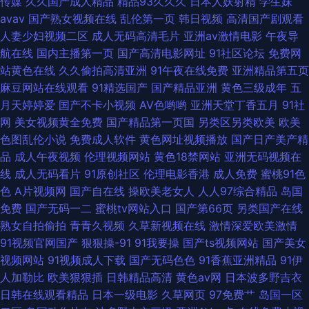
传媒
久久国产成人精品
精品93久久久
日本人妖射精
学生妹
avav
国产熟女视频在线
乱伦第一页
韩日视频
高清国产剧观看
人妻少妇视频二区
成人无码高清毛片
亚洲av激情电影
午夜导
航在线
国内主播第一页
国产高清电影网址
91社区论坛
免费网
站黄色在线
久久偷拍高清亚洲
91午夜在线免费
亚洲精品第五页
麻豆网站在线观看
91精选国产
国产精品亚洲
黄色三级成年
五
月天婷婷爱
国产不卡小视频
AV色哟哟
亚洲天堂丁香五月
91社
网
美女视频黄全免费
国产精品第一页国
另类区另类欧美
欧美
色图乱伦小说
免费成人软件
黄色网址视频播放
国产日产美产精
品
成人午夜视频
伦理视频网站
黄色18禁网站
亚洲无码视频在
线
成人无码看片
91原创社区
伦理电影香港
成人免费
蜜桃91色
色
A片视频网
国产自在线
操欧美老女人
人人97综合精品
岛国
免费
国产无码一二
蜜桃tv网站入口
国产第66页
另类国产在线
熟女自拍偷拍
青青久视频
久草新视频在线
激情深爱欧美激情
91视频官网国产
狠狠操-91
91我要操
国产ts视频网站
国产美女
视频网站
91视频成人下载
国产无码色色
91香蕉亚洲精品
91伊
人加勒比
欧美狠狠插
日韩精品高清
黄色av网
日本波多野吉衣
日韩在线观看精品
日本一级电影
久草网页
97免费艹
岛国一区