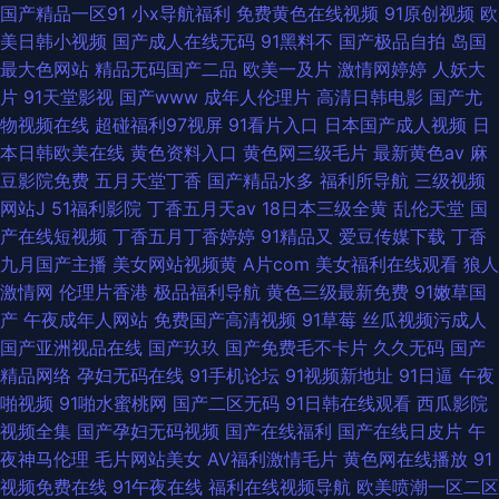
国产精品一区91
小x导航福利
免费黄色在线视频
91原创视频
欧
美日韩小视频
国产成人在线无码
91黑料不
国产极品自拍
岛国
最大色网站
精品无码国产二品
欧美一及片
激情网婷婷
人妖大
片
91天堂影视
国产www
成年人伦理片
高清日韩电影
国产尤
物视频在线
超碰福利97视屏
91看片入口
日本国产成人视频
日
本日韩欧美在线
黄色资料入口
黄色网三级毛片
最新黄色av
麻
豆影院免费
五月天堂丁香
国产精品水多
福利所导航
三级视频
网站J
51福利影院
丁香五月天av
18日本三级全黄
乱伦天堂
国
产在线短视频
丁香五月丁香婷婷
91精品又
爱豆传媒下载
丁香
九月国产主播
美女网站视频黄
A片com
美女福利在线观看
狼人
激情网
伦理片香港
极品福利导航
黄色三级最新免费
91嫩草国
产
午夜成年人网站
免费国产高清视频
91草莓
丝瓜视频污成人
国产亚洲视品在线
国产玖玖
国产免费毛不卡片
久久无码
国产
精品网络
孕妇无码在线
91手机论坛
91视频新地址
91日逼
午夜
啪视频
91啪水蜜桃网
国产二区无码
91日韩在线观看
西瓜影院
视频全集
国产孕妇无码视频
国产在线福利
国产在线日皮片
午
夜神马伦理
毛片网站美女
AV福利激情毛片
黄色网在线播放
91
视频免费在线
91午夜在线
福利在线视频导航
欧美喷潮一区二区