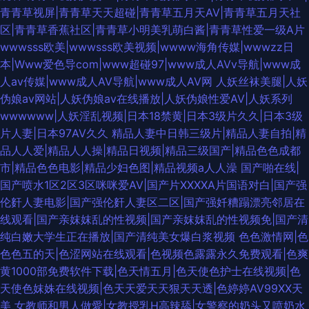
青青草视屏|青青草天天超碰|青青草五月天AV|青青草五月天社
区|青青草香蕉社区|青青草小明美乳萌白酱|青青草性爱一级A片
wwwsss欧美|wwwsss欧美视频|wwww海角传媒|wwwzz日
本|Www爱色导com|www超碰97|www成人AVv导航|www成
人av传媒|www成人AV导航|www成人AV网
人妖丝袜美腿|人妖
伪娘av网站|人妖伪娘av在线播放|人妖伪娘性爱AV|人妖系列
wwwwww|人妖淫乱视频|日本18禁黄|日本3级片久久|日本3级
片人妻|日本97AV久久
精品人妻中日韩三级片|精品人妻自拍|精
品人人爱|精品人人操|精品日视频|精品三级国产|精品色色成都
市|精品色色电影|精品少妇色图|精品视频a人人澡
国产啪在线|
国产喷水1区2区3区咪咪爱AV|国产片XXXXA片国语对白|国产强
伦姧人妻电影|国产强伦姧人妻区二区|国产强奷糟蹋漂亮邻居在
线观看|国产亲妺妺乱的性视频|国产亲妺妺乱的性视频免|国产清
纯白嫩大学生正在播放|国产清纯美女爆白浆视频
色色激情网|色
色色五的天|色涩网站在线观看|色视频色露露永久免费观看|色爽
黄1000部免费软件下载|色天情五月|色天使色护士在线视频|色
天使色妺姝在线视频|色天天爱天天狠天天透|色婷婷AV99XX天
美
女教师和男人做愛|女教授乳H高辣舔|女警察的奶头又喷奶水