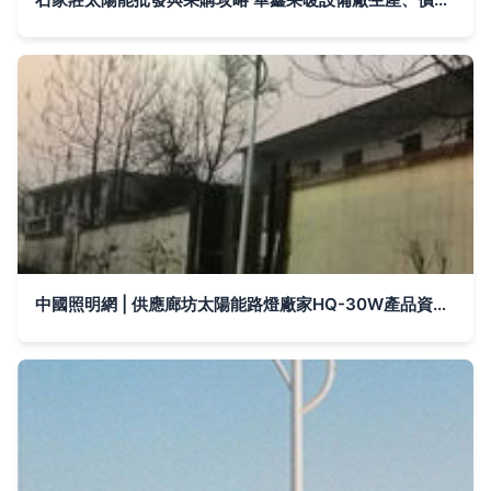
中國照明網 | 供應廊坊太陽能路燈廠家HQ-30W產品資料詳析