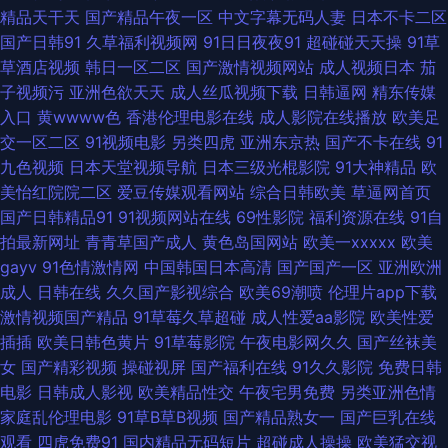
精品天干天
国产精品午夜一区
中文字幕无码人妻
日本不卡二区
热精品在这里 成人网站黑丝 国产91蜜臀人妻 国产韩国精品 极品色五月天 九
国产日韩91
久草福利视频网
91日日夜夜91
超碰碰天天操
91草
草酒店视频
韩日一区二区
国产激情视频网站
成人视频日本
茄
一黑丝精品 另类情趣福利社 男人天堂ww 欧美18区 日韩美综合 天天干人人
子视频污
亚洲色欲天天
成人丝瓜视频下载
日韩逼网
精东传媒
入口
黄wwww色
香港伦理电影在线
成人影院在线播放
欧美足
乐 五月天午夜性爱 香蕉伊人 亚洲色色网站 91次元官网首页 91瑟瑟 97超碰
交一区二区
91视频电影
另类四虎
亚洲东京热
国产不卡在线
91
九色视频
日本天堂视频导航
日本三级光棍影院
91大神精品
欧
碰碰碰碰 超碰草草网 成人片网址 国产精品操逼 激情AV网址 久久先锋资源
美怡红院院二区
爱豆传媒观看网站
综合日韩欧美
草逼网首页
国产日韩精品91
91视频网站在线
69性影院
福利资源在线
91自
欧美精品系列 人人摸人人乐 日韩福利视频 三级无码片 婷婷成人淫网 亚洲AV
拍最新网址
青青草国产成人
黄色岛国网站
欧美一xxxxx
欧美
gayv
91色情激情网
中国韩国日本高清
国产国产一区
亚洲欧洲
色图 91黑丝射 91网站网址 www9久热 超碰精华液 成人在线影音 丰满人妻
成人
日韩在线
久久国产影视综合
欧美69潮喷
伦理片app下载
激情视频国产精品
91草莓久草超碰
成人性爱aa影院
欧美性爱
一区二区 国内自拍论理 久久豆花视频18 蜜桃91网 欧美18区 人人操人人肏
插插
欧美日韩色黄片
91草莓影院
午夜电影网久久
国产丝袜美
女
国产精彩视频
操碰视屏
国产福利在线
91久久影院
免费日韩
日韩有码国产在线 伊人成人电影 91麻豆萝莉熟女 97久草超碰 大香蕉操逼网
电影
日韩成人影视
欧美精品性交
午夜宅男免费
另类亚洲色情
家庭乱伦理电影
91草B草B视频
国产精品熟女一
国产巨乳在线
站 韩国伦理合集 久久精品国产亚州 欧美日韩微拍视频 日韩三级片网址 午夜
观看
四虎免费91
国内精品无码短片
超碰成人操操
欧美猛交视