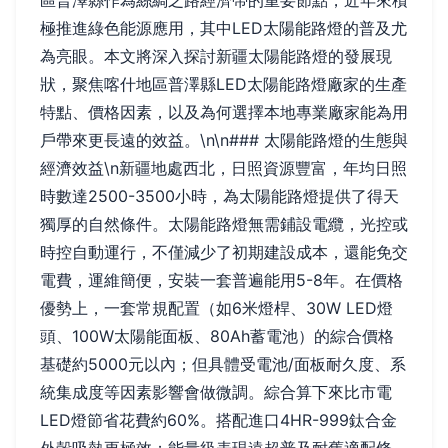
區普澤縣作為絲綢之路經濟帶的重要節點，近年來積
極推進綠色能源應用，其中LED太陽能路燈的普及尤
為亮眼。本文將深入探討新疆太陽能路燈的發展現
狀，聚焦喀什地區普澤縣LED太陽能路燈廠家的生產
特點、價格因素，以及為何選擇本地專業廠家能為用
戶帶來更長遠的效益。\n\n### 太陽能路燈的生態與
經濟效益\n新疆地處西北，日照資源豐富，年均日照
時數達2500-3500小時，為太陽能路燈提供了得天
獨厚的自然條件。太陽能路燈無需鋪設電纜，光控或
時控自動運行，不僅減少了初期建設成本，還能免交
電費，運維簡便，安裝一套普遍能用5-8年。在價格
優勢上，一套常規配置（如6米燈桿、30W LED燈
頭、100W太陽能面板、80Ah蓄電池）的綜合價格
基礎約5000元以內；但具體受電池/面板耐久度、系
統集成度等因素影響會做微調。綜合算下來比市電
LED燈節省花費約60%。搭配進口4HR-999鈦合金