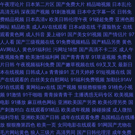
午夜理论片
日本第二片区
国产免费大片
精品呦视频
日本乱伦
高清无码
深夜国产视频
91刺激视频
日本中文字幕一区
日韩免
费精品视频
日本高清v
欧美日韩伦理午夜
91碰超免费
亚洲色图
网站
精品欧美
成人AV在线观看
日本a级在线
干露脸熟女
在线
观看黄色网
成人抖音
爰上碰91
国产美女91视频
国产情侣片
97
人人看
国产三级视频在线
91免费视频精品
国产精品另类
黄色
AV网站人
黄色91福利社
污网址18禁
国产高清不卡二区
成人午
夜视频免费
欧美激情福利网
国产青青青草
91草逼视频
免费看
片日韩
午夜视频福利免费
国产嫩草视频在线
69叉叉叉
最新日
本在线视频
日韩成人a
青青操91
五月天婷婷
91短视频在线
国
产在线观看的
白丝美女自慰网站
91福利免费视频
加勒比91AV
91在线观看
黄网站av在线
国产视频
狠狠擼狠狠擼
91桃色小视
频
91激情
91干啪啪
青青操青青干
主播诱惑无码专区
欧美视频
电影
91播放
麻豆桃色网站
亚洲欧美国产另类
欧美伦理另类
国
产刺激对白
在线观看91精品
欧美成年视频
操碰操揉
成人微拍
福利导航
亚洲欧美国产日韩
成年在线观看免费
岛国精品在线播
放
狠狠撸第四色
欧美一页
女同电影在线观看
91网国产尤物在
毛片网站黄色
狼人三级片
高清男同
国产日韩伦理淫
成年免费