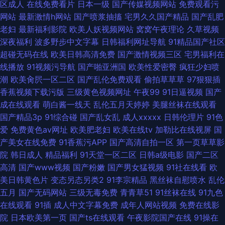
区成人
在线免费看片
日本一级
国产传媒视频网站
免费观看污
网站
最新激情h网站
国产喷浆抽搐
宅男久久国产精品
国产乱肥
老妇
最新福利影院
欧美人妖视频网站
窝窝午夜理论
久草视频
深夜福利
波多野步中文字幕
日韩福利网址导航
91精品国产社区
超碰无码在线
欧美日韩高清免费
国产激情视频三区
宅男福利在
线播放
91视频污导航
国产啪亚洲国
欧美性爱密臀
疯狂少妇喷
潮
欧美肏屄一区二区
国产乱伦免费观看
偷拍草草草
97狠狠插
香蕉视频下载污版
三级黄色视频网址
午夜99
91日逼视频
国产
成在线观看
萌白酱一线天
乱伦五月天婷婷
美腿丝袜在线观看
国产精品3p
91综合碰
国产乱女乱
成人xxxxx
日韩伦理片
91色
爱
免费黄色av网址
欧美肥老妇
欧美在线tv
加勒比在线视屏
国
产美女在线免费
91香蕉污APP
国产高清自拍一区
第一页草草影
院
韩日成人
精品福利
91天堂一区二区
日韩a级电影
国产二区
高清
国产www视频
国产粉嫩
国产男女猛视频
91社在线看
欧
美日韩黄色片
变态另态另类2
91李宗精品
黑丝袜自慰喷水
乱伦
五月
国产无码网站
三级无毒免费
青青草51
91丝袜在线
91九色
在线观看
91插
成人中文字幕免费
成年人网站视频
免费在线影
院
日本欧美第一页
国产ts在线观看
午夜影院国产在线
91操在