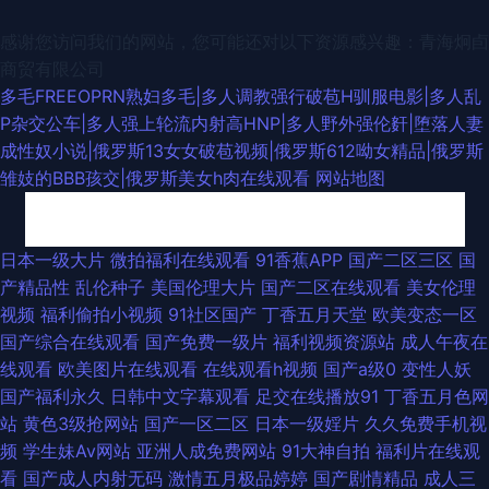
感谢您访问我们的网站，您可能还对以下资源感兴趣：青海炯卣
商贸有限公司
多毛FREEOPRN熟妇多毛|多人调教强行破苞H驯服电影|多人乱
P杂交公车|多人强上轮流内射高HNP|多人野外强伦姧|堕落人妻
成性奴小说|俄罗斯13女女破苞视频|俄罗斯612呦女精品|俄罗斯
雏妓的BBB孩交|俄罗斯美女h肉在线观看
网站地图
91超碰人人艹 日韩精品ー区二区 超碰成人网 国产91黑丝高跟 国产免费美女
日本一级大片
微拍福利在线观看
91香蕉APP
国产二区三区
国
产精品性
乱伦种子
美国伦理大片
国产二区在线观看
美女伦理
大片 国产三级素人 韩国91大片 久久97影院 蜜桃精品一区二 男人天堂社区
视频
福利偷拍小视频
91社区国产
丁香五月天堂
欧美变态一区
国产综合在线观看
国产免费一级片
福利视频资源站
成人午夜在
欧美人妖五月天 三级片网av 亚洲成网站 91黑丝无码 97超碰人人 操逼片不
线观看
欧美图片在线观看
在线观看h视频
国产a级0
变性人妖
国产福利永久
日韩中文字幕观看
足交在线播放91
丁香五月色网
卡 福利在线网址导航 精品久久超碰 欧美性爱黄色 人人操人人超碰 日韩欧美
站
黄色3级抢网站
国产一区二区
日本一级婬片
久久免费手机视
频
学生妹Av网站
亚洲人成免费网站
91大神自拍
福利片在线观
精品撸 亚洲色图欧美 成人淫视频 老司机瑟瑟导航 欧美成人黄色 欧美色一区
看
国产成人内射无码
激情五月极品婷婷
国产剧情精品
成人三